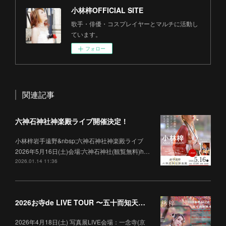
小林梓OFFICIAL SITE
歌手・俳優・コスプレイヤーとマルチに活動し
ています。
フォロー
関連記事
六神石神社神楽殿ライブ開催決定！
小林梓岩手遠野&nbsp;六神石神社神楽殿ライブ
2026年5月16日(土)会場:六神石神社(観覧無料)h…
2026.01.14 11:36
2026お寺de LIVE TOUR 〜五十而知天命〜
2026年4月18日(土) 写真展LIVE会場：一念寺(京