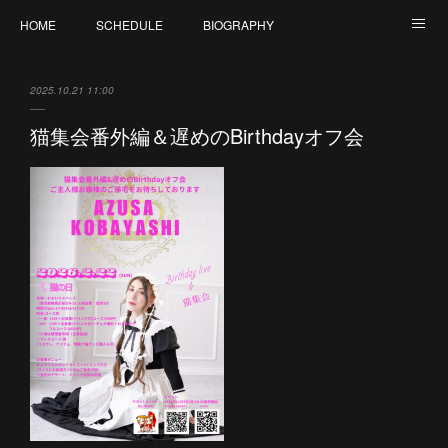
HOME
SCHEDULE
BIOGRAPHY
DISCOGRAPHY
BLOG
YouTube
Instagram
2025.10.21 11:00
Twitter
SHOP
寄付活動（猫集会）
LIVE Ticket
猫集会番外編＆遅めのBirthdayオフ会
CONTACT