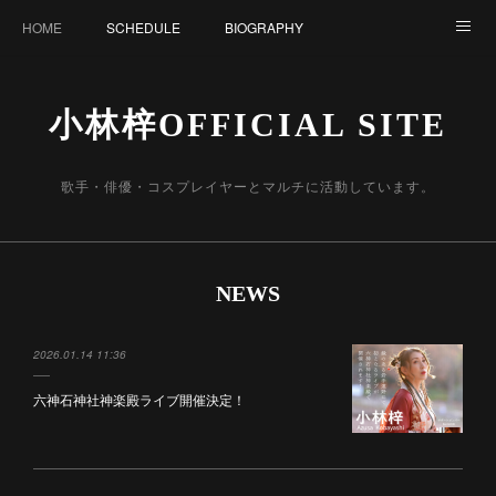
HOME
SCHEDULE
BIOGRAPHY
DISCOGRAPHY
BLOG
YouTube
Instagram
小林梓OFFICIAL SITE
Twitter
SHOP
寄付活動（猫集会）
LIVE Ticket
歌手・俳優・コスプレイヤーとマルチに活動しています。
CONTACT
NEWS
2026.01.14 11:36
六神石神社神楽殿ライブ開催決定！